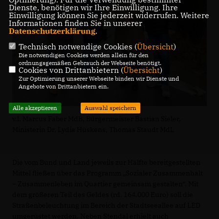
Dienste, benötigen wir Ihre Einwilligung. Ihre
Einwilligung können Sie jederzeit widerrufen. Weitere
Informationen finden Sie in unserer
Datenschutzerklärung
.
Technisch notwendige Cookies (
Übersicht
)
Die notwendigen Cookies werden allein für den
ordnungsgemäßen Gebrauch der Webseite benötigt.
Cookies von Drittanbietern (
Übersicht
)
Zur Optimierung unserer Webseite binden wir Dienste und
Angebote von Drittanbietern ein.
Alle akzeptieren
Auswahl speichern
v.l. Marcus Faber MdB, Bürgermeister Bastian Sieler,
Ministerin Dr. Lydia Hüskens, Thomas Staudt MdL
Die vom Bund und Land jeweils zur Hälfte bereitgestellten
Mittel fließen über das Programm „Sozialer Zusammenhalt
– Zusammenleben im Quartier gemeinsam gestalten“. Mit
dem größeren Teil des Geldes (rd. 164.000 Euro) soll die
Straßenbeleuchtung im Bereich der Stadtseeallee auf LED
umgerüstet werden. Neben Stendal erhielt auch