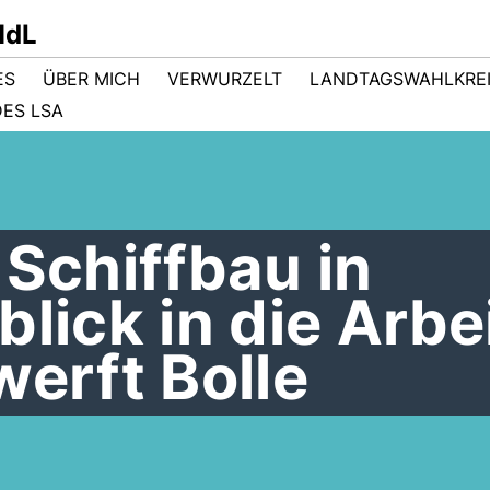
MdL
ES
ÜBER MICH
VERWURZELT
LANDTAGSWAHLKRE
ES LSA
 Schiffbau in
blick in die Arbe
werft Bolle