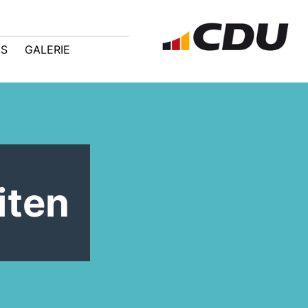
IS
GALERIE
iten