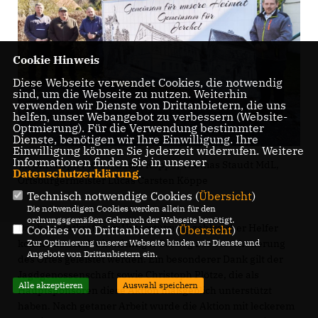
Cookie Hinweis
Diese Webseite verwendet Cookies, die notwendig
sind, um die Webseite zu nutzen. Weiterhin
verwenden wir Dienste von Drittanbietern, die uns
helfen, unser Webangebot zu verbessern (Website-
Optmierung). Für die Verwendung bestimmter
Dienste, benötigen wir Ihre Einwilligung. Ihre
Einwilligung können Sie jederzeit widerrufen. Weitere
Informationen finden Sie in unserer
v.l. Christoph Plötze, Lucas Köppe, Thomas Staudt MdL,
Datenschutzerklärung
.
Ortsbürgermeister Lucas Carsten Köppe
Technisch notwendige Cookies (
Übersicht
)
Die notwendigen Cookies werden allein für den
ordnungsgemäßen Gebrauch der Webseite benötigt.
Dank der tatkräftigen Unterstützung zahlreicher Helfer
Cookies von Drittanbietern (
Übersicht
)
konnte dadurch ein wichtiger Beitrag zur Verschönerung
Zur Optimierung unserer Webseite binden wir Dienste und
Angebote von Drittanbietern ein.
des Ortes geleistet werden. Ein besonderer Dank gilt der
Jagdgenossenschaft sowie Christoph Plötze, die als
Alle akzeptieren
Auswahl speichern
Hauptsponsoren diese Aktion maßgeblich unterstützt
haben. Nach getaner Arbeit wurde die Aktion mit leckerem