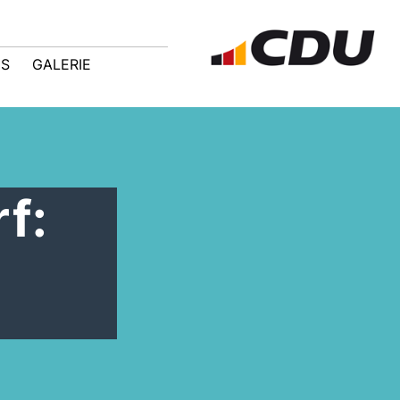
IS
GALERIE
f: