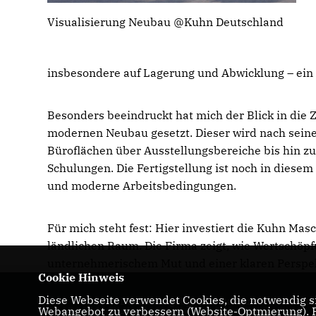
Visualisierung Neubau @Kuhn Deutschland
insbesondere auf Lagerung und Abwicklung – ein
Besonders beeindruckt hat mich der Blick in die 
modernen Neubau gesetzt. Dieser wird nach seine
Büroflächen über Ausstellungsbereiche bis hin z
Schulungen. Die Fertigstellung ist noch in diesem 
und moderne Arbeitsbedingungen.
Für mich steht fest: Hier investiert die Kuhn Ma
ländlichen Raum. Die Firma zeigt, wie Wertschöpfu
unternehmerischem Mut und einer klaren Perspekt
Cookie Hinweis
Diese Webseite verwendet Cookies, die notwendig si
CDU-Landtagabgeordneter für den Wahlkrei
Webangebot zu verbessern (Website-Optmierung). Fü