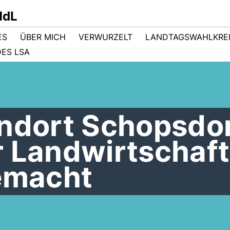
MdL
ES
ÜBER MICH
VERWURZELT
LANDTAGSWAHLKRE
ES LSA
andort Schopsdor
r Landwirtschaft
gemacht