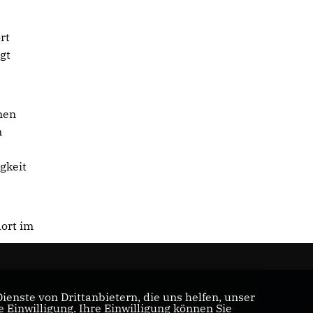
rt
gt
nen
n
igkeit
dort im
enste von Drittanbietern, die uns helfen, unser
Einwilligung. Ihre Einwilligung können Sie