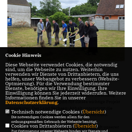
Cookie Hinweis
Diese Webseite verwendet Cookies, die notwendig
sind, um die Webseite zu nutzen. Weiterhin
Spatenstich für neues Feuerwehrgerätehaus in
verwenden wir Dienste von Drittanbietern, die uns
Neuenklitsche
helfen, unser Webangebot zu verbessern (Website-
Optmierung). Für die Verwendung bestimmter
Dienste, benötigen wir Ihre Einwilligung. Ihre
Einwilligung können Sie jederzeit widerrufen. Weitere
Gemeinsam mit Innenministerin Dr. Tamara Zieschang
Informationen finden Sie in unserer
wurde der offizielle Baubeginn für dieses wichtige Projekt
Datenschutzerklärung
.
eingeläutet. Das Land Sachsen-Anhalt unterstützt die
Technisch notwendige Cookies (
Übersicht
)
kommunale Baumaßnahme mit rund 228.000 Euro.
Die notwendigen Cookies werden allein für den
ordnungsgemäßen Gebrauch der Webseite benötigt.
Cookies von Drittanbietern (
Übersicht
)
Der Neubau ist ein starkes Signal für die Zukunft unserer
Zur Optimierung unserer Webseite binden wir Dienste und