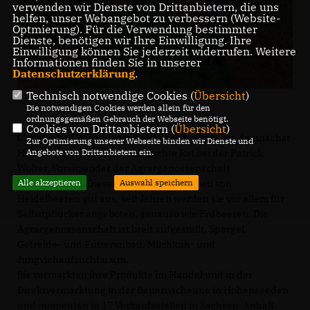
verwenden wir Dienste von Drittanbietern, die uns
helfen, unser Webangebot zu verbessern (Website-
Optmierung). Für die Verwendung bestimmter
Dienste, benötigen wir Ihre Einwilligung. Ihre
Einwilligung können Sie jederzeit widerrufen. Weitere
Informationen finden Sie in unserer
Datenschutzerklärung
.
Technisch notwendige Cookies (
Übersicht
)
Die notwendigen Cookies werden allein für den
ordnungsgemäßen Gebrauch der Webseite benötigt.
Cookies von Drittanbietern (
Übersicht
)
Christoph Plötze (li.) vom Griebener Hof möchte demnächst
Zur Optimierung unserer Webseite binden wir Dienste und
Heidelbeeren anbauen und suchte Rat bei der Patrick
Angebote von Drittanbietern ein.
Wolter, Vorsitzender der Agrargenossenschaft
Hohenseeden. Dieser kennt sich im Anbau von
Alle akzeptieren
Auswahl speichern
Heidelbeeren gut aus, seit Jahren werden sie vor allem für
Selbstpflücker angeboten, genauso wie Erdbeeren. Die
Agrargenossenschaft ist breit aufgestellt, Spargel,
Getreide- und Futteranbau, Milchkuh- und
Jungviehaufzucht u.v.m.
Sie vermarkten ihre Produkte im Handel und in der
Direktvermarktung in der Bauernscheune in Hohenseeden
und momentan in 17 Verkaufsstellen in Sachsen-Anhalt.