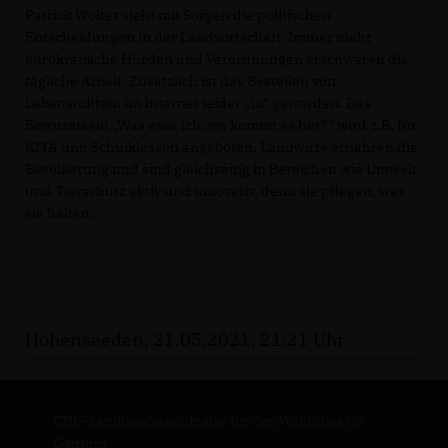
Patrick Wolter sieht mit Sorgen die politischen
Entscheidungen in der Landwirtschaft. Immer mehr
bürokratische Hürden und Verordnungen erschweren die
tägliche Arbeit. Zusätzlich ist das Bestellen von
Lebensmitteln im Internet leider „In“ geworden. Das
Bewusstsein „Was esse ich, wo kommt es her?“ wird z.B. für
KITA und Schulklassen angeboten. Landwirte ernähren die
Bevölkerung und sind gleichzeitig in Bereichen wie Umwelt-
und Tierschutz aktiv und innovativ, denn sie pflegen, was
sie halten.
Hohenseeden, 21.05.2021, 21:21 Uhr
CDU-Landtagabgeordneter für den Wahlkreis 05
Genthin