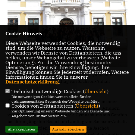
Cookie Hinweis
Diese Webseite verwendet Cookies, die notwendig
sind, um die Webseite zu nutzen. Weiterhin
verwenden wir Dienste von Drittanbietern, die uns
helfen, unser Webangebot zu verbessern (Website-
Optmierung). Für die Verwendung bestimmter
Dienste, benötigen wir Ihre Einwilligung. Ihre
Einwilligung können Sie jederzeit widerrufen. Weitere
Schülerinnen und Schüler des Bismarck-Gymnasiums
Informationen finden Sie in unserer
Datenschutzerklärung
.
Genthin zu Besuch im Landtag von Sachsen-Anhalt
Technisch notwendige Cookies (
Übersicht
)
Die notwendigen Cookies werden allein für den
Über diese und viele andere Fragen sprach ich in einer
ordnungsgemäßen Gebrauch der Webseite benötigt.
Cookies von Drittanbietern (
Übersicht
)
spannenden Diskussion mit Schülerinnen und Schülern
Zur Optimierung unserer Webseite binden wir Dienste und
von zwei 9. Klassen des Bismarck-Gymnasiums aus Genthin
Angebote von Drittanbietern ein.
bei ihrem jüngsten Besuch im Landtag von Sachsen-Anhalt.
Die Klassen wurden u.a. von Frau Dr. Lena Jaschob
Alle akzeptieren
Auswahl speichern
begleitet, die erst eine kurze Führung durch den Landtag